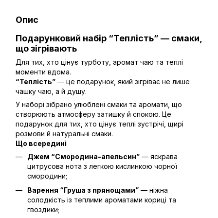
Опис
Подарунковий набір “Теплість” — смаки,
що зігрівають
Для тих, хто цінує турботу, аромат чаю та теплі
моменти вдома.
“Теплість”
— це подарунок, який зігріває не лише
чашку чаю, а й душу.
У наборі зібрано улюблені смаки та аромати, що
створюють атмосферу затишку й спокою. Це
подарунок для тих, хто цінує теплі зустрічі, щирі
розмови й натуральні смаки.
Що всередині
Джем “Смородина-апельсин”
— яскрава
цитрусова нота з легкою кислинкою чорної
смородини;
Варення “Груша з прянощами”
— ніжна
солодкість із теплими ароматами кориці та
гвоздики;