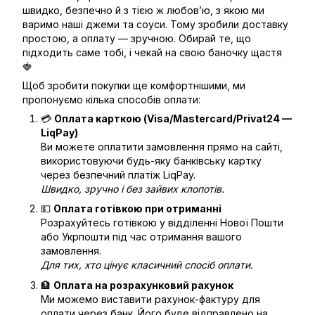
швидко, безпечно й з тією ж любов’ю, з якою ми
варимо наші джеми та соуси. Тому зробили доставку
простою, а оплату — зручною. Обирай те, що
підходить саме тобі, і чекай на свою баночку щастя
🍓
Щоб зробити покупки ще комфортнішими, ми
пропонуємо кілька способів оплати:
💳
Оплата карткою (Visa/Mastercard/Privat24 —
LiqPay)
Ви можете оплатити замовлення прямо на сайті,
використовуючи будь-яку банківську картку
через безпечний платіж LiqPay.
Швидко, зручно і без зайвих клопотів.
💵
Оплата готівкою при отриманні
Розрахуйтесь готівкою у відділенні Нової Пошти
або Укрпошти під час отримання вашого
замовлення.
Для тих, хто цінує класичний спосіб оплати.
🏦
Оплата на розрахунковий рахунок
Ми можемо виставити рахунок-фактуру для
оплати через банк. Його буде відправлено на