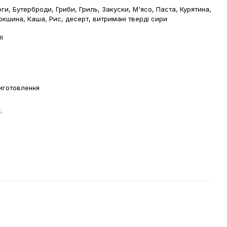
ги, Бутерброди, Гриби, Гриль, Закуски, М'ясо, Паста, Курятина,
окшина, Каша, Рис, десерт, витримані тверді сири
і
виготовлення
.