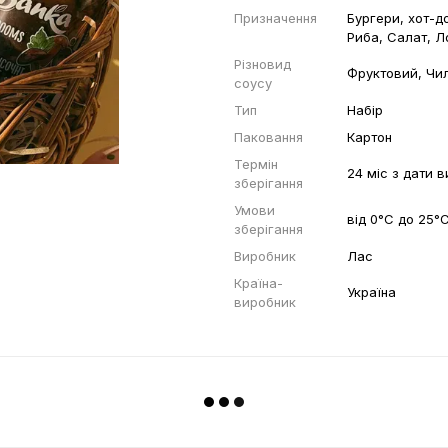
Призначення
Бургери, хот-до
Риба, Салат, Л
Різновид
Фруктовий, Чил
соусу
Тип
Набір
Паковання
Картон
Термін
24 міс з дати 
зберігання
Умови
від 0°С до 25°С
зберігання
Виробник
Лас
Країна-
Україна
виробник