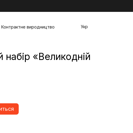
Укр
Контрактне виродництво
 набір «Великодній
иться