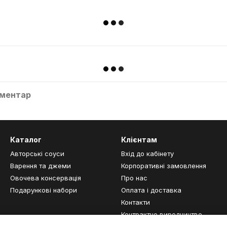
оментар
Каталог
Клієнтам
Авторські соуси
Вхід до кабінету
Варення та джеми
Корпоративні замовлення
Овочева консервація
Про нас
Подарункові набори
Оплата і доставка
Контакти
Контрактне виродництво