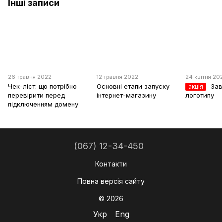
Інші записи
26 травня 2022
12 травня 2022
24 квітня 20
Чек-ліст: що потрібно
Основні етапи запуску
За
акція
перевірити перед
інтернет-магазину
логотипу
підключенням домену
(067) 12-34-450
Контакти
Повна версія сайту
© 2026
Укр
Eng