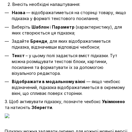
Внесіть необхідні налаштування:
Назва
— відображатиметься на сторінці товару, якщо
підказка у форматі текстового посилання;
Виберіть
Шаблон
і
Параметр
(характеристику), для
яких створюється ця підказка;
Задайте
Бренди
, для яких відображатиметься
підказка, відзначивши відповідні чекбокси;
Текст
– у цьому полі задається вміст підказки. Тут
можна розміщувати текстові блоки, картинки,
посилання та форматувати їх за допомогою
візуального редактора.
Відображати в модальному вікні
— якщо чекбокс
відзначений, підказка відображатиметься в окремому
вікні, що спливає поверх сторінки.
3. Щоб активувати підказку, позначте чекбокс
Увімкнено
та натисніть
Зберегти
.
Підказку можна задавати окремо для кожної мовної версії